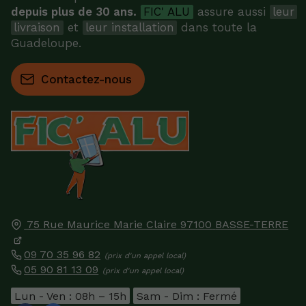
depuis plus de 30 ans.
FIC' ALU
assure aussi
leur
livraison
et
leur installation
dans toute la
Guadeloupe.
Contactez-nous
75 Rue Maurice Marie Claire
97100
BASSE-TERRE
09 70 35 96 82
05 90 81 13 09
Lun - Ven : 08h – 15h
Sam - Dim : Fermé